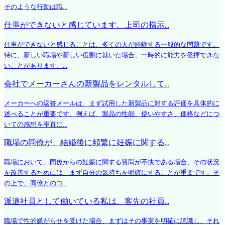
そのような行動は職...
仕事ができないと感じています。上司の指示...
仕事ができないと感じることは、多くの人が経験する一般的な問題です。
特に、新しい職場や新しい役割に就いた場合、一時的に能力を発揮できな
いことがあります。...
会社でメーカーさんの新製品をレンタルして...
メーカーへの返答メールは、まず試用した新製品に対する評価を具体的に
述べることが重要です。例えば、製品の性能、使いやすさ、価格などにつ
いての感想を率直に...
職場の同僚が、結婚後に頻繁に妊娠に関する...
職場において、同僚からの妊娠に関する質問が不快である場合、その状況
を改善するためには、まず自分の気持ちを明確にすることが重要です。そ
の上で、同僚とのコ...
派遣社員として働いている私は、客先の社員...
職場で性的嫌がらせを受けた場合、まずはその事実を明確に認識し、それ