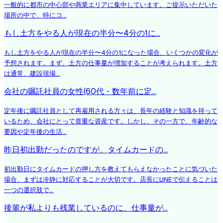
一般的に都市の中心部や商業エリアに集中しています。ご提示いただいた
場所の中で、特にコ...
もし土方をやる人が現在の半分〜4分の1に...
もし土方をやる人が現在の半分〜4分の1になった場合、いくつかの変化が
予想されます。まず、土方の仕事量が増加することが考えられます。土方
は通常、建設現場...
会社の嘱託社員の女性(60代・数年前に定...
定年後に嘱託社員として再雇用される方々は、長年の経験と知識を持って
いるため、会社にとって貴重な資産です。しかし、その一方で、年齢的な
要因や定年後の生活...
昨日初出勤だったのですが、タイムカードの...
初出勤日にタイムカードの押し方を教えてもらえなかったことに気づいた
場合、まずは冷静に対応することが大切です。店長にLINEで伝えることは
一つの選択肢で...
後輩が私よりも残業しているのに、仕事量が...