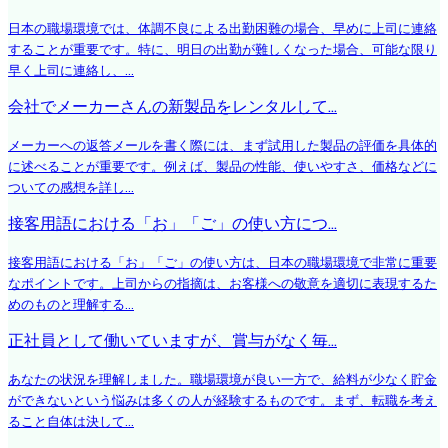
日本の職場環境では、体調不良による出勤困難の場合、早めに上司に連絡
することが重要です。特に、明日の出勤が難しくなった場合、可能な限り
早く上司に連絡し、...
会社でメーカーさんの新製品をレンタルして...
メーカーへの返答メールを書く際には、まず試用した製品の評価を具体的
に述べることが重要です。例えば、製品の性能、使いやすさ、価格などに
ついての感想を詳し...
接客用語における「お」「ご」の使い方につ...
接客用語における「お」「ご」の使い方は、日本の職場環境で非常に重要
なポイントです。上司からの指摘は、お客様への敬意を適切に表現するた
めのものと理解する...
正社員として働いていますが、賞与がなく毎...
あなたの状況を理解しました。職場環境が良い一方で、給料が少なく貯金
ができないという悩みは多くの人が経験するものです。まず、転職を考え
ること自体は決して...