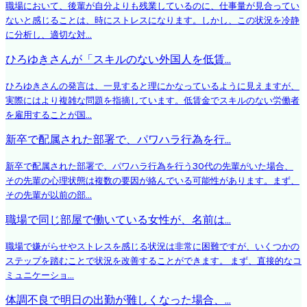
職場において、後輩が自分よりも残業しているのに、仕事量が見合ってい
ないと感じることは、時にストレスになります。しかし、この状況を冷静
に分析し、適切な対...
ひろゆきさんが「スキルのない外国人を低賃...
ひろゆきさんの発言は、一見すると理にかなっているように見えますが、
実際にはより複雑な問題を指摘しています。低賃金でスキルのない労働者
を雇用することが国...
新卒で配属された部署で、パワハラ行為を行...
新卒で配属された部署で、パワハラ行為を行う30代の先輩がいた場合、
その先輩の心理状態は複数の要因が絡んでいる可能性があります。まず、
その先輩が以前の部...
職場で同じ部屋で働いている女性が、名前は...
職場で嫌がらせやストレスを感じる状況は非常に困難ですが、いくつかの
ステップを踏むことで状況を改善することができます。 まず、直接的なコ
ミュニケーショ...
体調不良で明日の出勤が難しくなった場合、...