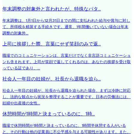
年末調整の対象外と言われたが、特殊なパタ...
年末調整は、1月1日から12月31日までの間に支払われた給与や賞与に対し
て、所得税を精算する手続きです。通常、1年間働いていない場合は年末
調整の対象外...
上司に挨拶した際、言葉にせず笑顔のみで返...
職場でのコミュニケーションは、言葉だけでなく非言語コミュニケーショ
ンも含まれます。上司が笑顔で返してくれるのは、あなたの挨拶を受け取
っている証であり、...
社会人一年目の妊婦が、社長から退職を迫ら...
社会人一年目の妊婦が、社長から退職を迫られた場合、まずは冷静に対応
し、法的な観点から状況を整理することが重要です。日本の労働法には、
妊婦や出産後の女性...
休憩時間が1時間と決まっているのに、1時...
職場で休憩時間が1時間と決まっているのに、1時間半休憩する人がいる
と、その行動は他の従業員に不公平感を与える可能性があります。また、