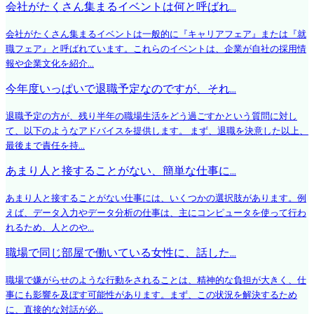
会社がたくさん集まるイベントは何と呼ばれ...
会社がたくさん集まるイベントは一般的に『キャリアフェア』または『就
職フェア』と呼ばれています。これらのイベントは、企業が自社の採用情
報や企業文化を紹介...
今年度いっぱいで退職予定なのですが、それ...
退職予定の方が、残り半年の職場生活をどう過ごすかという質問に対し
て、以下のようなアドバイスを提供します。 まず、退職を決意した以上、
最後まで責任を持...
あまり人と接することがない、簡単な仕事に...
あまり人と接することがない仕事には、いくつかの選択肢があります。例
えば、データ入力やデータ分析の仕事は、主にコンピュータを使って行わ
れるため、人とのや...
職場で同じ部屋で働いている女性に、話した...
職場で嫌がらせのような行動をされることは、精神的な負担が大きく、仕
事にも影響を及ぼす可能性があります。まず、この状況を解決するため
に、直接的な対話が必...