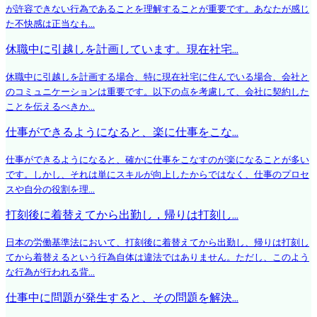
が許容できない行為であることを理解することが重要です。あなたが感じ
た不快感は正当なも...
休職中に引越しを計画しています。現在社宅...
休職中に引越しを計画する場合、特に現在社宅に住んでいる場合、会社と
のコミュニケーションは重要です。以下の点を考慮して、会社に契約した
ことを伝えるべきか...
仕事ができるようになると、楽に仕事をこな...
仕事ができるようになると、確かに仕事をこなすのが楽になることが多い
です。しかし、それは単にスキルが向上したからではなく、仕事のプロセ
スや自分の役割を理...
打刻後に着替えてから出勤し，帰りは打刻し...
日本の労働基準法において、打刻後に着替えてから出勤し、帰りは打刻し
てから着替えるという行為自体は違法ではありません。ただし、このよう
な行為が行われる背...
仕事中に問題が発生すると、その問題を解決...