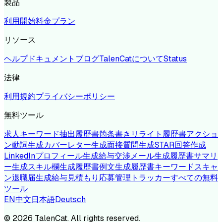
製品
利用開始
料金プラン
リソース
ヘルプドキュメント
ブログ
TalenCatについて
Status
法律
利用規約
プライバシーポリシー
無料ツール
求人キーワード抽出
履歴書箇条書きリライト
履歴書アクショ
ン動詞生成
カバーレター生成
面接質問生成
STAR回答作成
LinkedInプロフィール生成
給与交渉メール生成
履歴書サマリ
ー生成
スキル欄生成
履歴書例文生成
履歴書キーワードスキャ
ン
退職届生成
給与見積もり
応募管理トラッカー
すべての無料
ツール
EN
中文
日本語
Deutsch
©
2026
TalenCat. All rights reserved.