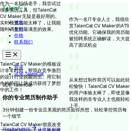
很多简历工具，但TalenCat
作为一名IT专业人士，我很欣
CV Maker无疑是最好用的。
赏TalenCat CV Maker的ATS
实时预览功能太棒了，让我能
优化功能。它确保我的简历能
博客
随时调整到最满意的效果。
被招聘系统正确解读，大大提
文档
高了面试机会
价格
联系我们
TalenCat CV Maker的模板设
计非常时尚，帮我在竞争激烈
登录
从未想过制作简历可以如此轻
的设计行业脱颖而出。用它制
试用 TalenCat
松愉快！TalenCat CV Maker
作的简历让我成功获得了梦想
的用户体验太棒了，即使是像
中的工作！
试用 TalenCat
我这样的非专业人士也能轻松
上手。
你的专业简历制作助手
3分钟创建一份专业且美观的简历如你所想，轻松掌控简历每
一个细节
TalenCat CV Maker彻底改变
了我制作简历的方式！界面简
开始制作简历
从模版创建
TalenCat CV Maker让我重新