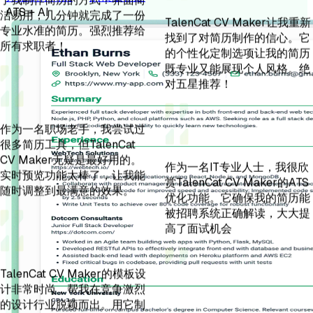
洁易用，几分钟就完成了一份
ATS + AI
找到了对简历制作的信心。它
专业水准的简历。强烈推荐给
的个性化定制选项让我的简历
所有求职者！
既专业又能展现个人风格。绝
对五星推荐！
作为一名职场老手，我尝试过
很多简历工具，但TalenCat
作为一名IT专业人士，我很欣
CV Maker无疑是最好用的。
赏TalenCat CV Maker的ATS
实时预览功能太棒了，让我能
优化功能。它确保我的简历能
随时调整到最满意的效果。
被招聘系统正确解读，大大提
高了面试机会
TalenCat CV Maker的模板设
计非常时尚，帮我在竞争激烈
的设计行业脱颖而出。用它制
作的简历让我成功获得了梦想