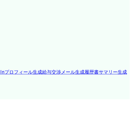
edInプロフィール生成
給与交渉メール生成
履歴書サマリー生成