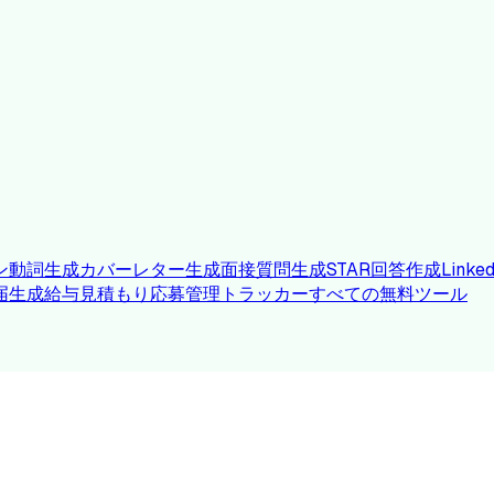
ン動詞生成
カバーレター生成
面接質問生成
STAR回答作成
Link
届生成
給与見積もり
応募管理トラッカー
すべての無料ツール