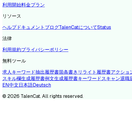
利用開始
料金プラン
リソース
ヘルプドキュメント
ブログ
TalenCatについて
Status
法律
利用規約
プライバシーポリシー
無料ツール
求人キーワード抽出
履歴書箇条書きリライト
履歴書アクショ
スキル欄生成
履歴書例文生成
履歴書キーワードスキャン
退職
EN
中文
日本語
Deutsch
©
2026
TalenCat. All rights reserved.