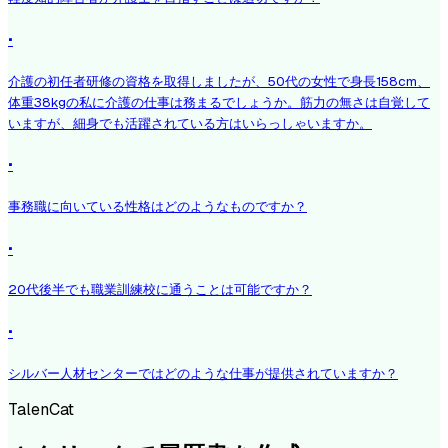
·
介護の初任者研修の資格を取得しましたが、50代の女性で身長158cm、
体重38kgの私に介護の仕事は務まるでしょうか。筋力の無さは自覚して
いますが、細身でも活躍されている方はいらっしゃいますか。
·
事務職に向いている性格はどのようなものですか？
·
20代後半でも職業訓練校に通うことは可能ですか？
·
シルバー人材センターではどのような仕事が提供されていますか？
TalenCat