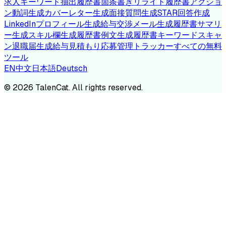
求人キーワード抽出
履歴書箇条書きリライト
履歴書アクショ
ン動詞生成
カバーレター生成
面接質問生成
STAR回答作成
LinkedInプロフィール生成
給与交渉メール生成
履歴書サマリ
ー生成
スキル欄生成
履歴書例文生成
履歴書キーワードスキャ
ン
退職届生成
給与見積もり
応募管理トラッカー
すべての無料
ツール
EN
中文
日本語
Deutsch
©
2026
TalenCat. All rights reserved.
TALENC