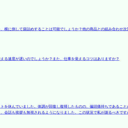
を、横に倒して袋詰めすることは可能でしょうか？他の商品との組み合わせ次
覚える速度が遅いのでしょうか？また、仕事を覚えるコツはありますか？
イトを休んでいました。体調が回復し復帰したものの、偏頭痛持ちであること
し、会話も挨拶も無視されるようになりました。この状況で私が謝るべきです