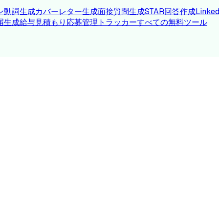
ン動詞生成
カバーレター生成
面接質問生成
STAR回答作成
Link
届生成
給与見積もり
応募管理トラッカー
すべての無料ツール
LE