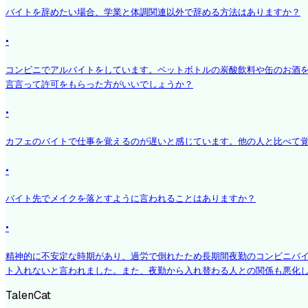
バイトを辞めたい場合、学業と体調関連以外で辞める方法はありますか？
·
コンビニでアルバイトをしています。ペットボトルの炭酸飲料や缶のお酒
言言って許可をもらった方がいいでしょうか？
·
カフェのバイトで仕事を覚えるのが遅いと感じています。他の人と比べて
·
バイト先でメイクを落とすように言われることはありますか？
·
精神的に不安定な時期があり、過労で倒れたため長期間夜勤のコンビニバ
ト入れないと言われました。また、夜勤から入れ替わる人との関係も悪化
TalenCat