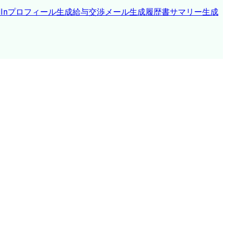
edInプロフィール生成
給与交渉メール生成
履歴書サマリー生成
NC