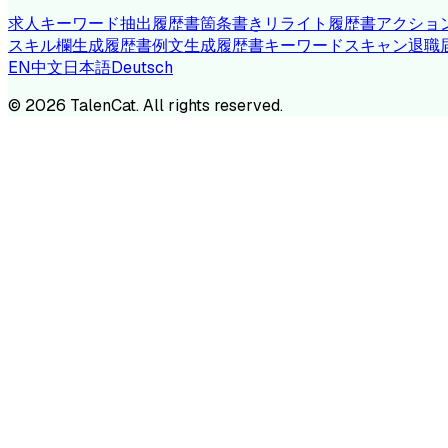
求人キーワード抽出
履歴書箇条書きリライト
履歴書アクショ
スキル欄生成
履歴書例文生成
履歴書キーワードスキャン
退職
EN
中文
日本語
Deutsch
TA
©
2026
TalenCat. All rights reserved.