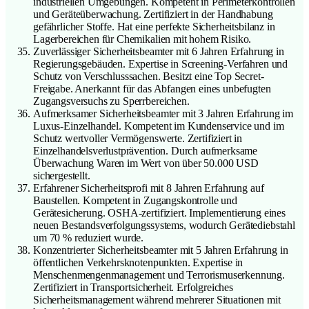
industriellen Umgebungen. Kompetent in Perimeterkontrollen
und Geräteüberwachung. Zertifiziert in der Handhabung
gefährlicher Stoffe. Hat eine perfekte Sicherheitsbilanz in
Lagerbereichen für Chemikalien mit hohem Risiko.
Zuverlässiger Sicherheitsbeamter mit 6 Jahren Erfahrung in
Regierungsgebäuden. Expertise in Screening-Verfahren und
Schutz von Verschlusssachen. Besitzt eine Top Secret-
Freigabe. Anerkannt für das Abfangen eines unbefugten
Zugangsversuchs zu Sperrbereichen.
Aufmerksamer Sicherheitsbeamter mit 3 Jahren Erfahrung im
Luxus-Einzelhandel. Kompetent im Kundenservice und im
Schutz wertvoller Vermögenswerte. Zertifiziert in
Einzelhandelsverlustprävention. Durch aufmerksame
Überwachung Waren im Wert von über 50.000 USD
sichergestellt.
Erfahrener Sicherheitsprofi mit 8 Jahren Erfahrung auf
Baustellen. Kompetent in Zugangskontrolle und
Gerätesicherung. OSHA-zertifiziert. Implementierung eines
neuen Bestandsverfolgungssystems, wodurch Gerätediebstahl
um 70 % reduziert wurde.
Konzentrierter Sicherheitsbeamter mit 5 Jahren Erfahrung in
öffentlichen Verkehrsknotenpunkten. Expertise in
Menschenmengenmanagement und Terrorismuserkennung.
Zertifiziert in Transportsicherheit. Erfolgreiches
Sicherheitsmanagement während mehrerer Situationen mit