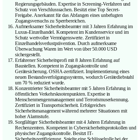
Regierungsgebäuden. Expertise in Screening-Verfahren und
Schutz von Verschlusssachen. Besitzt eine Top Secret-
Freigabe. Anerkannt für das Abfangen eines unbefugten
Zugangsversuchs zu Sperrbereichen.
Aufmerksamer Sicherheitsbeamter mit 3 Jahren Erfahrung im
Luxus-Einzelhandel. Kompetent im Kundenservice und im
Schutz wertvoller Vermögenswerte. Zertifiziert in
Einzelhandelsverlustprävention. Durch aufmerksame
Überwachung Waren im Wert von über 50.000 USD
sichergestellt.
Erfahrener Sicherheitsprofi mit 8 Jahren Erfahrung auf
Baustellen. Kompetent in Zugangskontrolle und
Gerätesicherung. OSHA-zertifiziert. Implementierung eines
neuen Bestandsverfolgungssystems, wodurch Gerätediebstahl
um 70 % reduziert wurde.
Konzentrierter Sicherheitsbeamter mit 5 Jahren Erfahrung in
öffentlichen Verkehrsknotenpunkten. Expertise in
Menschenmengenmanagement und Terrorismuserkennung.
Zertifiziert in Transportsicherheit. Erfolgreiches
Sicherheitsmanagement während mehrerer Situationen mit
hoher Alarmstufe.
Sorgfältiger Sicherheitsbeamter mit 4 Jahren Erfahrung in
Rechenzentren. Kompetent in Cybersicherheitsprotokollen und
physischer Zugangskontrolle. Besitzt IT-
Sicherheitszertifizierung. Spielte eine Schlüsselrolle bei der