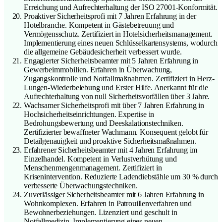
Erreichung und Aufrechterhaltung der ISO 27001-Konformität.
Proaktiver Sicherheitsprofi mit 7 Jahren Erfahrung in der
Hotelbranche. Kompetent in Gästebetreuung und
Vermögensschutz. Zertifiziert in Hotelsicherheitsmanagement.
Implementierung eines neuen Schlüsselkartensystems, wodurch
die allgemeine Gebäudesicherheit verbessert wurde.
Engagierter Sicherheitsbeamter mit 5 Jahren Erfahrung in
Gewerbeimmobilien. Erfahren in Überwachung,
Zugangskontrolle und Notfallmaßnahmen. Zertifiziert in Herz-
Lungen-Wiederbelebung und Erster Hilfe. Anerkannt für die
Aufrechterhaltung von null Sicherheitsvorfällen über 3 Jahre.
Wachsamer Sicherheitsprofi mit über 7 Jahren Erfahrung in
Hochsicherheitseinrichtungen. Expertise in
Bedrohungsbewertung und Deeskalationstechniken.
Zertifizierter bewaffneter Wachmann. Konsequent gelobt für
Detailgenauigkeit und proaktive Sicherheitsmaßnahmen.
Erfahrener Sicherheitsbeamter mit 4 Jahren Erfahrung im
Einzelhandel. Kompetent in Verlustverhütung und
Menschenmengenmanagement. Zertifiziert in
Krisenintervention. Reduzierte Ladendiebstähle um 30 % durch
verbesserte Überwachungstechniken.
Zuverlässiger Sicherheitsbeamter mit 6 Jahren Erfahrung in
Wohnkomplexen. Erfahren in Patrouillenverfahren und
Bewohnerbeziehungen. Lizenziert und geschult in
Notfallmedizin. Implementierung eines neuen